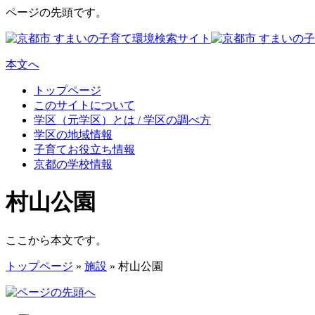
ページの先頭です。
本文へ
トップページ
このサイトについて
学区（元学区）とは / 学区の調べ方
学区の地域情報
子育てお役立ち情報
京都の学校情報
村山公園
ここから本文です。
トップページ
»
施設
» 村山公園