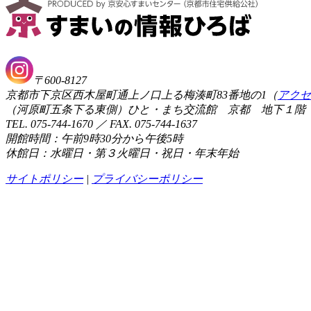
〒600-8127
京都市下京区西木屋町通上ノ口上る梅湊町83番地の1（
アクセ
（河原町五条下る東側）ひと・まち交流館 京都 地下１階
TEL. 075-744-1670 ／ FAX. 075-744-1637
開館時間：午前9時30分から午後5時
休館日：水曜日・第３火曜日・祝日・年末年始
サイトポリシー
|
プライバシーポリシー