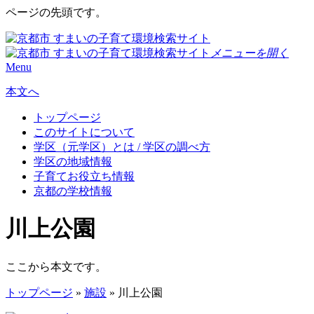
ページの先頭です。
メニューを開く
Menu
本文へ
トップページ
このサイトについて
学区（元学区）とは / 学区の調べ方
学区の地域情報
子育てお役立ち情報
京都の学校情報
川上公園
ここから本文です。
トップページ
»
施設
» 川上公園