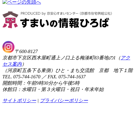
〒600-8127
京都市下京区西木屋町通上ノ口上る梅湊町83番地の1（
アク
セス案内
）
（河原町五条下る東側）ひと・まち交流館 京都 地下１階
TEL. 075-744-1670 ／ FAX. 075-744-1637
開館時間：午前9時30分から午後5時
休館日：水曜日・第３火曜日・祝日・年末年始
サイトポリシー
|
プライバシーポリシー