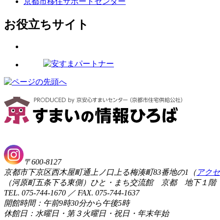
京都市移住サポートセンター
お役立ちサイト
〒600-8127
京都市下京区西木屋町通上ノ口上る梅湊町83番地の1（
アクセ
（河原町五条下る東側）ひと・まち交流館 京都 地下１階
TEL. 075-744-1670 ／ FAX. 075-744-1637
開館時間：午前9時30分から午後5時
休館日：水曜日・第３火曜日・祝日・年末年始