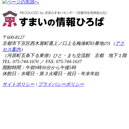
〒600-8127
京都市下京区西木屋町通上ノ口上る梅湊町83番地の1（
アク
セス案内
）
（河原町五条下る東側）ひと・まち交流館 京都 地下１階
TEL. 075-744-1670 ／ FAX. 075-744-1637
開館時間：午前9時30分から午後5時
休館日：水曜日・第３火曜日・祝日・年末年始
サイトポリシー
|
プライバシーポリシー