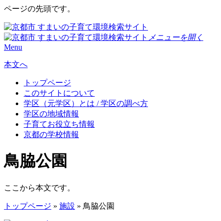
ページの先頭です。
メニューを開く
Menu
本文へ
トップページ
このサイトについて
学区（元学区）とは / 学区の調べ方
学区の地域情報
子育てお役立ち情報
京都の学校情報
鳥脇公園
ここから本文です。
トップページ
»
施設
» 鳥脇公園