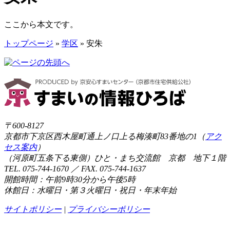
ここから本文です。
トップページ
»
学区
» 安朱
〒600-8127
京都市下京区西木屋町通上ノ口上る梅湊町83番地の1（
アク
セス案内
）
（河原町五条下る東側）ひと・まち交流館 京都 地下１階
TEL. 075-744-1670 ／ FAX. 075-744-1637
開館時間：午前9時30分から午後5時
休館日：水曜日・第３火曜日・祝日・年末年始
サイトポリシー
|
プライバシーポリシー