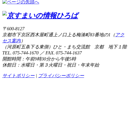
〒600-8127
京都市下京区西木屋町通上ノ口上る梅湊町83番地の1（
アク
セス案内
）
（河原町五条下る東側）ひと・まち交流館 京都 地下１階
TEL. 075-744-1670 ／ FAX. 075-744-1637
開館時間：午前9時30分から午後5時
休館日：水曜日・第３火曜日・祝日・年末年始
サイトポリシー
|
プライバシーポリシー