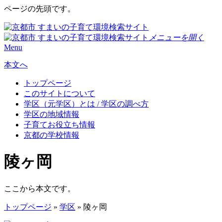
ページの先頭です。
メニューを開く
Menu
本文へ
トップページ
このサイトについて
学区（元学区）とは / 学区の調べ方
学区の地域情報
子育てお役立ち情報
京都の学校情報
陵ヶ岡
ここから本文です。
トップページ
»
学区
» 陵ヶ岡