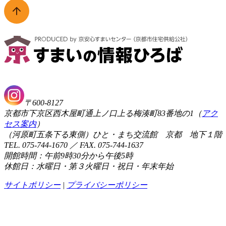
〒600-8127
京都市下京区西木屋町通上ノ口上る梅湊町83番地の1（
アク
セス案内
）
（河原町五条下る東側）ひと・まち交流館 京都 地下１階
TEL. 075-744-1670 ／ FAX. 075-744-1637
開館時間：午前9時30分から午後5時
休館日：水曜日・第３火曜日・祝日・年末年始
サイトポリシー
|
プライバシーポリシー