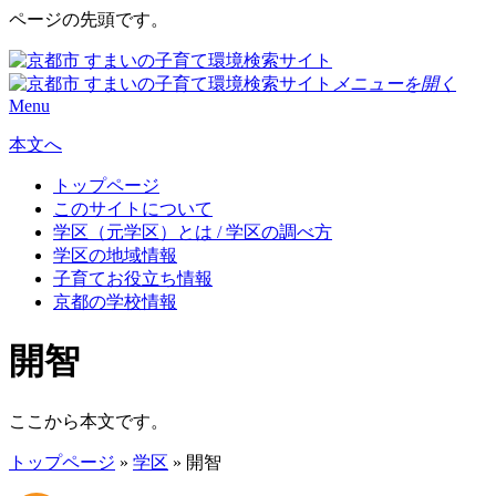
ページの先頭です。
メニューを開く
Menu
本文へ
トップページ
このサイトについて
学区（元学区）とは / 学区の調べ方
学区の地域情報
子育てお役立ち情報
京都の学校情報
開智
ここから本文です。
トップページ
»
学区
» 開智