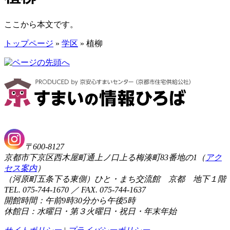
ここから本文です。
トップページ
»
学区
» 植柳
〒600-8127
京都市下京区西木屋町通上ノ口上る梅湊町83番地の1（
アク
セス案内
）
（河原町五条下る東側）ひと・まち交流館 京都 地下１階
TEL. 075-744-1670 ／ FAX. 075-744-1637
開館時間：午前9時30分から午後5時
休館日：水曜日・第３火曜日・祝日・年末年始