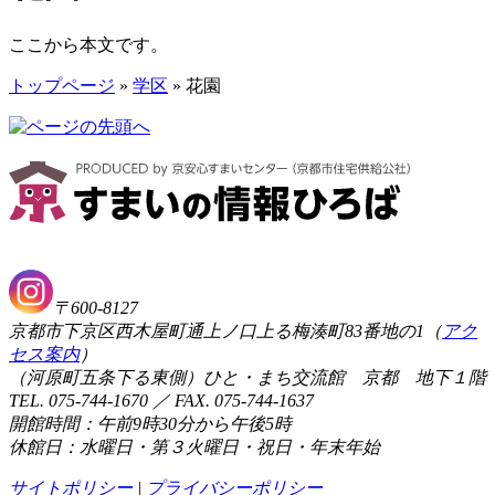
ここから本文です。
トップページ
»
学区
» 花園
〒600-8127
京都市下京区西木屋町通上ノ口上る梅湊町83番地の1（
アク
セス案内
）
（河原町五条下る東側）ひと・まち交流館 京都 地下１階
TEL. 075-744-1670 ／ FAX. 075-744-1637
開館時間：午前9時30分から午後5時
休館日：水曜日・第３火曜日・祝日・年末年始
サイトポリシー
|
プライバシーポリシー