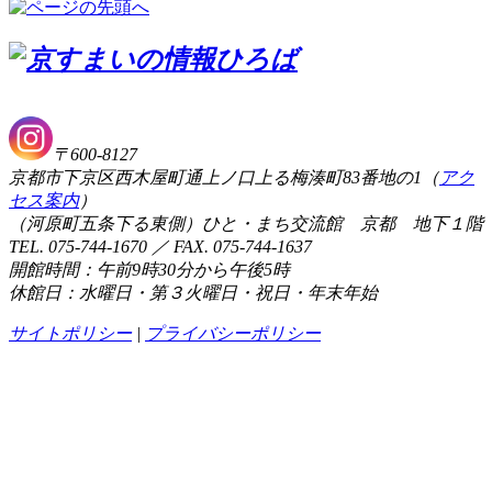
〒600-8127
京都市下京区西木屋町通上ノ口上る梅湊町83番地の1（
アク
セス案内
）
（河原町五条下る東側）ひと・まち交流館 京都 地下１階
TEL. 075-744-1670 ／ FAX. 075-744-1637
開館時間：午前9時30分から午後5時
休館日：水曜日・第３火曜日・祝日・年末年始
サイトポリシー
|
プライバシーポリシー