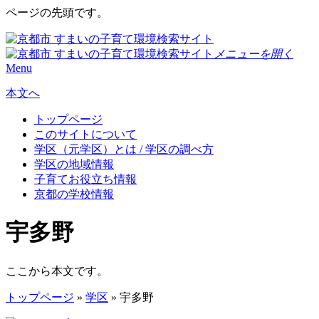
ページの先頭です。
メニューを開く
Menu
本文へ
トップページ
このサイトについて
学区（元学区）とは / 学区の調べ方
学区の地域情報
子育てお役立ち情報
京都の学校情報
宇多野
ここから本文です。
トップページ
»
学区
» 宇多野