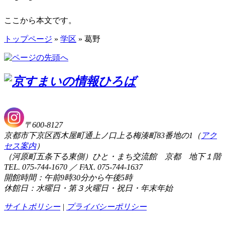
ここから本文です。
トップページ
»
学区
» 葛野
〒600-8127
京都市下京区西木屋町通上ノ口上る梅湊町83番地の1（
アク
セス案内
）
（河原町五条下る東側）ひと・まち交流館 京都 地下１階
TEL. 075-744-1670 ／ FAX. 075-744-1637
開館時間：午前9時30分から午後5時
休館日：水曜日・第３火曜日・祝日・年末年始
サイトポリシー
|
プライバシーポリシー