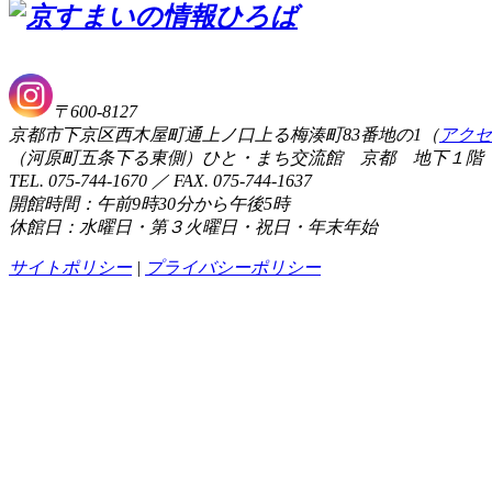
〒600-8127
京都市下京区西木屋町通上ノ口上る梅湊町83番地の1（
アクセ
（河原町五条下る東側）ひと・まち交流館 京都 地下１階
TEL. 075-744-1670 ／ FAX. 075-744-1637
開館時間：午前9時30分から午後5時
休館日：水曜日・第３火曜日・祝日・年末年始
サイトポリシー
|
プライバシーポリシー