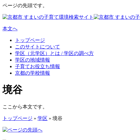
ページの先頭です。
本文へ
トップページ
このサイトについて
学区（元学区）とは / 学区の調べ方
学区の地域情報
子育てお役立ち情報
京都の学校情報
境谷
ここから本文です。
トップページ
»
学区
» 境谷