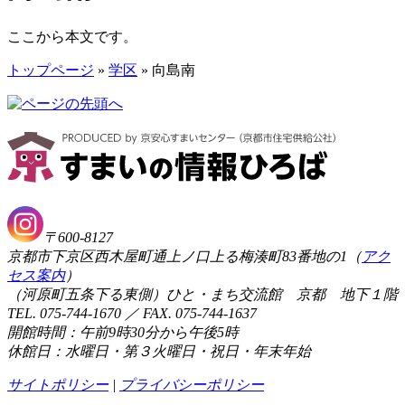
ここから本文です。
トップページ
»
学区
» 向島南
〒600-8127
京都市下京区西木屋町通上ノ口上る梅湊町83番地の1（
アク
セス案内
）
（河原町五条下る東側）ひと・まち交流館 京都 地下１階
TEL. 075-744-1670 ／ FAX. 075-744-1637
開館時間：午前9時30分から午後5時
休館日：水曜日・第３火曜日・祝日・年末年始
サイトポリシー
|
プライバシーポリシー