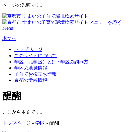
ページの先頭です。
メニューを開く
Menu
本文へ
トップページ
このサイトについて
学区（元学区）とは / 学区の調べ方
学区の地域情報
子育てお役立ち情報
京都の学校情報
醍醐
ここから本文です。
トップページ
»
学区
» 醍醐