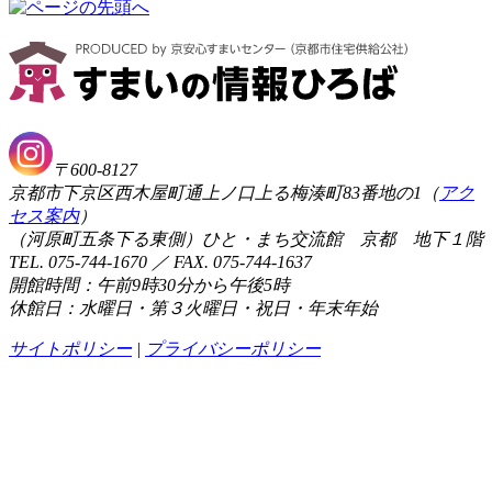
〒600-8127
京都市下京区西木屋町通上ノ口上る梅湊町83番地の1（
アク
セス案内
）
（河原町五条下る東側）ひと・まち交流館 京都 地下１階
TEL. 075-744-1670 ／ FAX. 075-744-1637
開館時間：午前9時30分から午後5時
休館日：水曜日・第３火曜日・祝日・年末年始
サイトポリシー
|
プライバシーポリシー