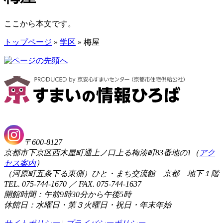
ここから本文です。
トップページ
»
学区
» 梅屋
〒600-8127
京都市下京区西木屋町通上ノ口上る梅湊町83番地の1（
アク
セス案内
）
（河原町五条下る東側）ひと・まち交流館 京都 地下１階
TEL. 075-744-1670 ／ FAX. 075-744-1637
開館時間：午前9時30分から午後5時
休館日：水曜日・第３火曜日・祝日・年末年始