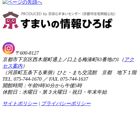
〒600-8127
京都市下京区西木屋町通上ノ口上る梅湊町83番地の1（
アク
セス案内
）
（河原町五条下る東側）ひと・まち交流館 京都 地下１階
TEL. 075-744-1670 ／ FAX. 075-744-1637
開館時間：午前9時30分から午後5時
休館日：水曜日・第３火曜日・祝日・年末年始
サイトポリシー
|
プライバシーポリシー