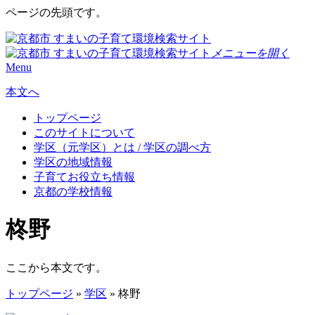
ページの先頭です。
メニューを開く
Menu
本文へ
トップページ
このサイトについて
学区（元学区）とは / 学区の調べ方
学区の地域情報
子育てお役立ち情報
京都の学校情報
柊野
ここから本文です。
トップページ
»
学区
» 柊野